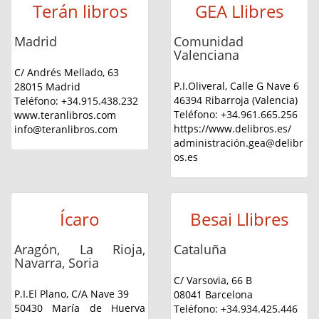
Terán libros
GEA Llibres
Madrid
Comunidad
Valenciana
C/ Andrés Mellado, 63
P.I.Oliveral, Calle G Nave 6
28015 Madrid
46394 Ribarroja (Valencia)
Teléfono: +34.915.438.232
Teléfono: +34.961.665.256
www.teranlibros.com
https://www.delibros.es/
info@teranlibros.com
administración.gea@delibr
os.es
Ícaro
Besai Llibres
Aragón, La Rioja,
Cataluña
Navarra, Soria
C/ Varsovia, 66 B
P.I.El Plano, C/A Nave 39
08041 Barcelona
50430 María de Huerva
Teléfono: +34.934.425.446