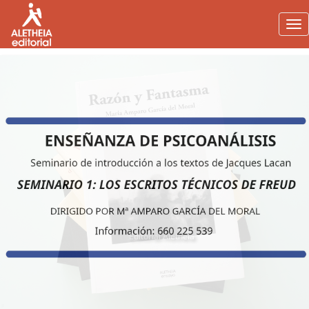
Tog
nav
image1
image2
Editorial Aletheia