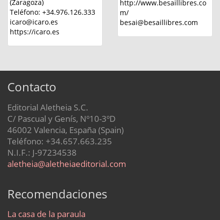
(Zaragoza)
http://www.besaillibres.co
Teléfono: +34.976.126.333
m/
icaro@icaro.es
besai@besaillibres.com
https://icaro.es
Contacto
Editorial Aletheia S.C.
C/ Pascual y Genís, Nº10-3ºD
46002 Valencia, España (Spain)
Teléfono: +34.657.663.235
N.I.F.: J-97234538
aletheia@aletheiaeditorial.com
Recomendaciones
La casa de la paraula